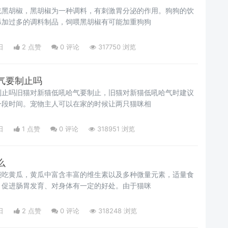
吃黑胡椒，黑胡椒为一种调料，有刺激胃分泌的作用。狗狗的饮
添加过多的调料制品，饲喂黑胡椒有可能加重狗狗
日
2 点赞
0
评论
317750 浏览
气要制止吗
制止吗旧猫对新猫低吼哈气要制止，旧猫对新猫低吼哈气时建议
一段时间。宠物主人可以在家的时候让两只猫咪相
日
1 点赞
0
评论
318951 浏览
么
能吃黄瓜，黄瓜中富含丰富的维生素以及多种微量元素，适量食
、促进肠胃发育、对身体有一定的好处。由于猫咪
日
2 点赞
0
评论
318248 浏览