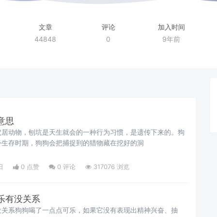
文章
评论
加入时间
44848
0
9年前
意思
穴居动物，刨坑是天生就会的一种行为习惯，是遗传下来的。狗
外生存时期，狗狗会把捕捉到的猎物藏在挖好的洞
日
0 点赞
0
评论
317076 浏览
乐有没关系
没关系狗狗喝了一点点可乐，如果它没有表现出精神兴奋、抽