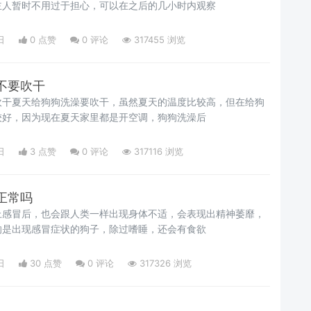
主人暂时不用过于担心，可以在之后的几小时内观察
日
0 点赞
0
评论
317455 浏览
不要吹干
吹干夏天给狗狗洗澡要吹干，虽然夏天的温度比较高，但在给狗
较好，因为现在夏天家里都是开空调，狗狗洗澡后
日
3 点赞
0
评论
317116 浏览
正常吗
上感冒后，也会跟人类一样出现身体不适，会表现出精神萎靡，
的是出现感冒症状的狗子，除过嗜睡，还会有食欲
日
30 点赞
0
评论
317326 浏览