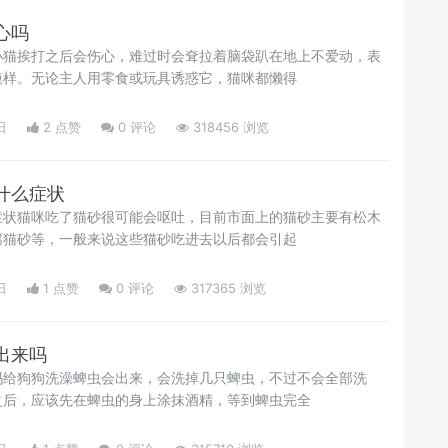
心吗
小猫挨打之后会伤心，难过时会耷拉着脑袋趴在地上不爱动，表
模样。无论主人用零食或玩具诱惑它，猫咪都懒得
日
2 点赞
0
评论
318456 浏览
什么症状
症状猫咪吃了猫砂很可能会呕吐，目前市面上的猫砂主要有松木
腐猫砂等，一般来说这些猫砂吃进去以后都会引起
日
1 点赞
0
评论
317365 浏览
出来吗
吗给狗狗洗澡蜱虫会出来，会洗掉几只蜱虫，不过不会全部洗
之后，应该先在蜱虫的身上涂抹酒精，等到蜱虫完全