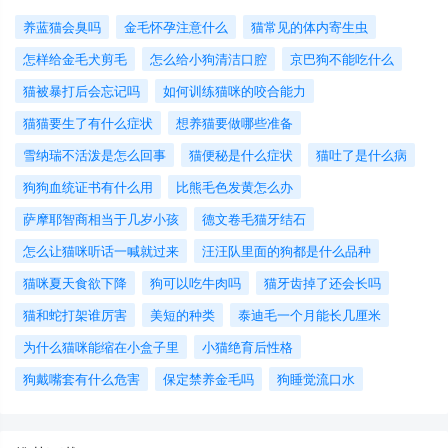
养蓝猫会臭吗
金毛怀孕注意什么
猫常见的体内寄生虫
怎样给金毛犬剪毛
怎么给小狗清洁口腔
京巴狗不能吃什么
猫被暴打后会忘记吗
如何训练猫咪的咬合能力
猫猫要生了有什么症状
想养猫要做哪些准备
​雪纳瑞不活泼是怎么回事
猫便秘是什么症状
猫吐了是什么病
狗狗血统证书有什么用
比熊毛色发黄怎么办
萨摩耶智商相当于几岁小孩
德文卷毛猫牙结石
怎么让猫咪听话一喊就过来
汪汪队里面的狗都是什么品种
猫咪夏天食欲下降
狗可以吃牛肉吗
猫牙齿掉了还会长吗
猫和蛇打架谁厉害
美短的种类
泰迪毛一个月能长几厘米
为什么猫咪能缩在小盒子里
小猫绝育后性格
狗戴嘴套有什么危害
保定禁养金毛吗
狗睡觉流口水