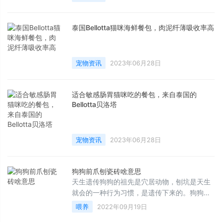
泰国Bellotta猫咪海鲜餐包，肉泥纤薄吸收率高
宠物资讯
2023年06月28日
适合敏感肠胃猫咪吃的餐包，来自泰国的
Bellotta贝洛塔
宠物资讯
2023年06月28日
狗狗前爪刨瓷砖啥意思
天生遗传狗狗的祖先是穴居动物，刨坑是天生
就会的一种行为习惯，是遗传下来的。狗狗天
生就喜欢刨坑，野外生存时期，狗狗会把捕捉
喂养
2022年09月19日
到的猎物藏在挖好的洞