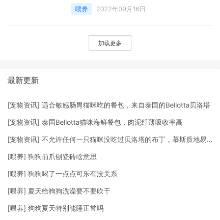
一副郁闷、委屈的模样。无论主人用零食或玩
喂养
2022年09月16日
具诱惑它，猫咪都懒得
加载更多
最新更新
[
宠物资讯
]
适合敏感肠胃猫咪吃的餐包，来自泰国的Bellotta贝洛塔
[
宠物资讯
]
泰国Bellotta猫咪海鲜餐包，肉泥纤薄吸收率高
[
宠物资讯
]
不允许任何一只猫咪没吃过贝洛塔的布丁，慕斯质地易吸收！
[
喂养
]
狗狗前爪刨瓷砖啥意思
[
喂养
]
狗狗喝了一点点可乐有没关系
[
喂养
]
夏天给狗狗洗澡要不要吹干
[
喂养
]
狗狗夏天特别能睡正常吗