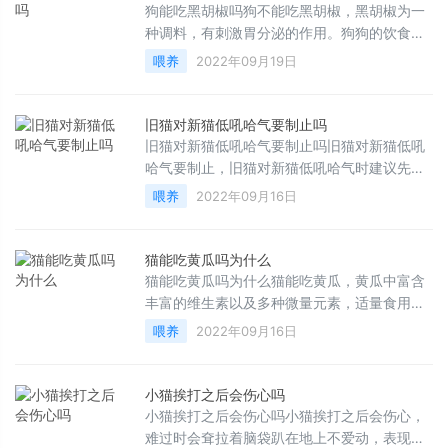
狗能吃黑胡椒吗狗不能吃黑胡椒，黑胡椒为一
种调料，有刺激胃分泌的作用。狗狗的饮食建
议清淡为主，不要添加过多的调料制品，饲喂
喂养
2022年09月19日
黑胡椒有可能加重狗狗
旧猫对新猫低吼哈气要制止吗
旧猫对新猫低吼哈气要制止吗旧猫对新猫低吼
哈气要制止，旧猫对新猫低吼哈气时建议先让
两只猫咪相互熟悉一段时间。宠物主人可以在
喂养
2022年09月16日
家的时候让两只猫咪相
猫能吃黄瓜吗为什么
猫能吃黄瓜吗为什么猫能吃黄瓜，黄瓜中富含
丰富的维生素以及多种微量元素，适量食用可
以补充身体维生素、促进肠胃发育、对身体有
喂养
2022年09月16日
一定的好处。由于猫咪
小猫挨打之后会伤心吗
小猫挨打之后会伤心吗小猫挨打之后会伤心，
难过时会耷拉着脑袋趴在地上不爱动，表现出