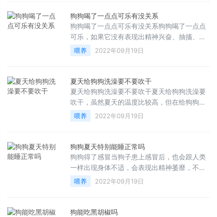
狗狗喝了一点点可乐有没关系
狗狗喝了一点点可乐有没关系狗狗喝了一点点
可乐，如果它没有表现出精神兴奋、抽搐、流
涎等症状，那么主人暂时不用过于担心，可以
喂养
2022年09月19日
在之后的几小时内观察
夏天给狗狗洗澡要不要吹干
夏天给狗狗洗澡要不要吹干夏天给狗狗洗澡要
吹干，虽然夏天的温度比较高，但在给狗狗洗
澡后，还是吹干比较好，因为现在夏天家里都
喂养
2022年09月19日
是开空调，狗狗洗澡后
狗狗夏天特别能睡正常吗
狗狗得了感冒当狗子患上感冒后，也会跟人类
一样出现身体不适，会表现出精神萎靡，不爱
动，但是需要注意的是出现感冒症状的狗子，
喂养
2022年09月19日
除过嗜睡，还会有食欲
狗能吃黑胡椒吗