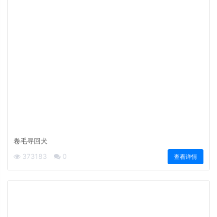
卷毛寻回犬
373183
0
查看详情