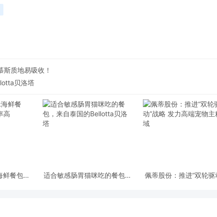
慕斯质地易吸收！
otta贝洛塔
猫咪海鲜餐包，
适合敏感肠胃猫咪吃的餐包，
佩蒂股份：推进“双轮驱
收率高
来自泰国的Bellotta贝洛塔
略 发力高端宠物主粮