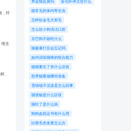
养蓝猫会臭吗
金毛怀孕注意什么
猫常见的体内寄生虫
溯，纤
怎样给金毛犬剪毛
怎么给小狗清洁口腔
京巴狗不能吃什么
、维生
猫被暴打后会忘记吗
如何训练猫咪的咬合能力
猫猫要生了有什么症状
保鲜、
想养猫要做哪些准备
​雪纳瑞不活泼是怎么回事
猫便秘是什么症状
猫吐了是什么病
狗狗血统证书有什么用
比熊毛色发黄怎么办