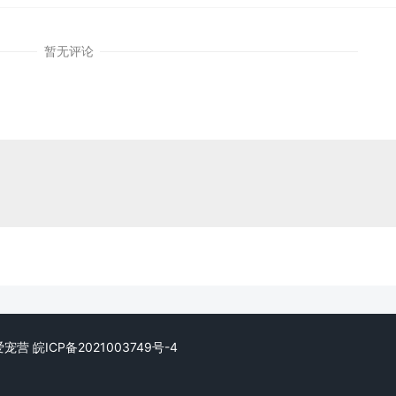
暂无评论
d. 爱宠营
皖ICP备2021003749号-4