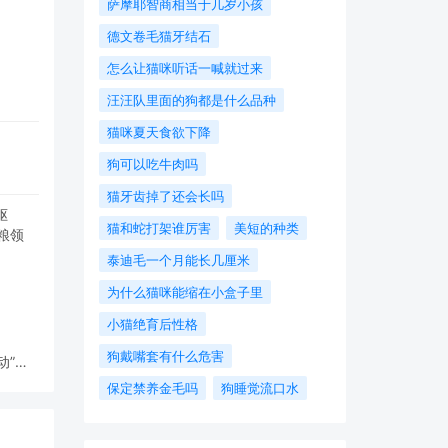
萨摩耶智商相当于几岁小孩
德文卷毛猫牙结石
怎么让猫咪听话一喊就过来
汪汪队里面的狗都是什么品种
猫咪夏天食欲下降
狗可以吃牛肉吗
猫牙齿掉了还会长吗
猫和蛇打架谁厉害
美短的种类
泰迪毛一个月能长几厘米
为什么猫咪能缩在小盒子里
小猫绝育后性格
狗戴嘴套有什么危害
动”战
领域
保定禁养金毛吗
狗睡觉流口水