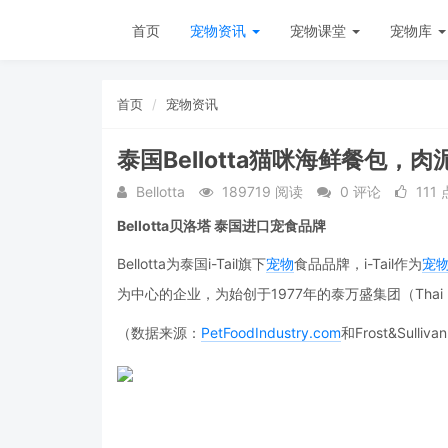
首页
宠物资讯
宠物课堂
宠物库
首页
宠物资讯
泰国Bellotta猫咪海鲜餐包，
Bellotta
189719 阅读
0 评论
111
Bellotta贝洛塔 泰国进口宠食品牌
Bellotta为泰国i-Tail旗下
宠物
食品品牌，i-Tail作为
宠
为中心的企业，为始创于1977年的泰万盛集团（Thai U
（数据来源：
PetFoodIndustry.com
和Frost&Sulliva