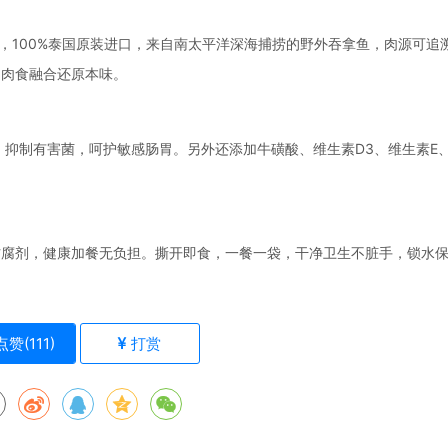
制成，100%泰国原装进口，来自南太平洋深海捕捞的野外吞拿鱼，肉源可追
，肉食融合还原本味。
，抑制有害菌，呵护敏感肠胃。另外还添加牛磺酸、维生素D3、维生素E
钠 0防腐剂，健康加餐无负担。撕开即食，一餐一袋，干净卫生不脏手，锁水
点赞(
111
)
打赏