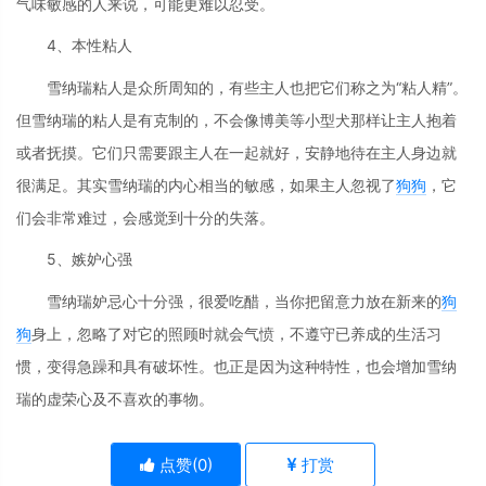
气味敏感的人来说，可能更难以忍受。
4、本性粘人
雪纳瑞粘人是众所周知的，有些主人也把它们称之为“粘人精”。
但雪纳瑞的粘人是有克制的，不会像博美等小型犬那样让主人抱着
或者抚摸。它们只需要跟主人在一起就好，安静地待在主人身边就
很满足。其实雪纳瑞的内心相当的敏感，如果主人忽视了
狗狗
，它
们会非常难过，会感觉到十分的失落。
5、嫉妒心强
雪纳瑞妒忌心十分强，很爱吃醋，当你把留意力放在新来的
狗
狗
身上，忽略了对它的照顾时就会气愤，不遵守已养成的生活习
惯，变得急躁和具有破坏性。也正是因为这种特性，也会增加雪纳
瑞的虚荣心及不喜欢的事物。
点赞(
0
)
打赏