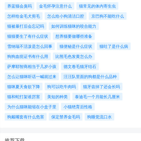
养蓝猫会臭吗
金毛怀孕注意什么
猫常见的体内寄生虫
怎样给金毛犬剪毛
怎么给小狗清洁口腔
京巴狗不能吃什么
猫被暴打后会忘记吗
如何训练猫咪的咬合能力
猫猫要生了有什么症状
想养猫要做哪些准备
​雪纳瑞不活泼是怎么回事
猫便秘是什么症状
猫吐了是什么病
狗狗血统证书有什么用
比熊毛色发黄怎么办
萨摩耶智商相当于几岁小孩
德文卷毛猫牙结石
怎么让猫咪听话一喊就过来
汪汪队里面的狗都是什么品种
猫咪夏天食欲下降
狗可以吃牛肉吗
猫牙齿掉了还会长吗
猫和蛇打架谁厉害
美短的种类
泰迪毛一个月能长几厘米
为什么猫咪能缩在小盒子里
小猫绝育后性格
狗戴嘴套有什么危害
保定禁养金毛吗
狗睡觉流口水
推荐下载