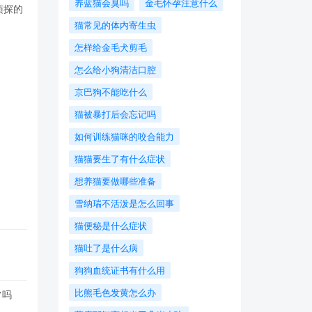
养蓝猫会臭吗
金毛怀孕注意什么
侦探的
猫常见的体内寄生虫
怎样给金毛犬剪毛
怎么给小狗清洁口腔
京巴狗不能吃什么
猫被暴打后会忘记吗
如何训练猫咪的咬合能力
猫猫要生了有什么症状
想养猫要做哪些准备
​雪纳瑞不活泼是怎么回事
猫便秘是什么症状
猫吐了是什么病
狗狗血统证书有什么用
比熊毛色发黄怎么办