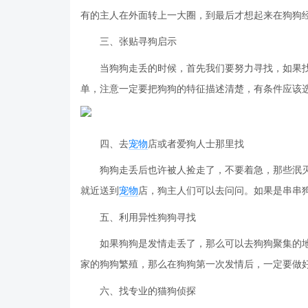
有的主人在外面转上一大圈，到最后才想起来在狗狗
三、张贴寻狗启示
当狗狗走丢的时候，首先我们要努力寻找，如果找
单，注意一定要把狗狗的特征描述清楚，有条件应该
四、去
宠物
店或者爱狗人士那里找
狗狗走丢后也许被人捡走了，不要着急，那些泯灭
就近送到
宠物
店，狗主人们可以去问问。如果是串串
五、利用异性狗狗寻找
如果狗狗是发情走丢了，那么可以去狗狗聚集的地
家的狗狗繁殖，那么在狗狗第一次发情后，一定要做
六、找专业的猫狗侦探