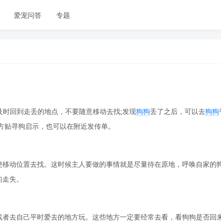
爱宠问答
专题
及时回到走丢的地点，不要随意移动去找;发现
狗狗
丢了之后，可以去
狗狗
方贴寻狗启示，也可以在附近发传单。
便移动位置去找。这时候主人要做的事情就是尽量待在原地，呼唤自家的
的走失。
者去自己平时爱去的地方玩。这些地方一定要经常去看，看狗狗是否回