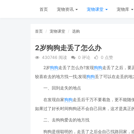
首页
宠物资讯
宠物课堂
宠物库
首页
宠物课堂
选购
2岁狗狗走丢了怎么办
430746 阅读
0 评论
0 点赞
2岁
狗狗
走丢了怎么办?发现
狗狗
走丢了之后，要
较喜欢去的地方找一找;发现
狗狗
丢了可以在走丢的地
一、回到走失的地点
在发现自家
狗狗
走丢后千万不要着急，更不能随
如果过了好长时间狗狗还不会自己回来，这才是真正
二、去狗狗爱去的地方找
狗狗是很聪明的，走丢了之后会自己找路回家，或