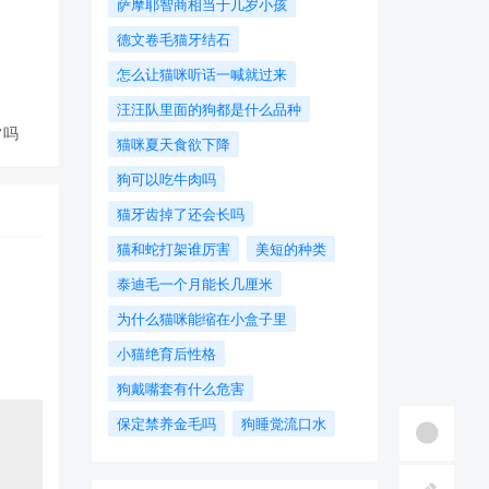
萨摩耶智商相当于几岁小孩
德文卷毛猫牙结石
怎么让猫咪听话一喊就过来
汪汪队里面的狗都是什么品种
常吗
猫咪夏天食欲下降
狗可以吃牛肉吗
猫牙齿掉了还会长吗
猫和蛇打架谁厉害
美短的种类
泰迪毛一个月能长几厘米
为什么猫咪能缩在小盒子里
小猫绝育后性格
狗戴嘴套有什么危害
保定禁养金毛吗
狗睡觉流口水