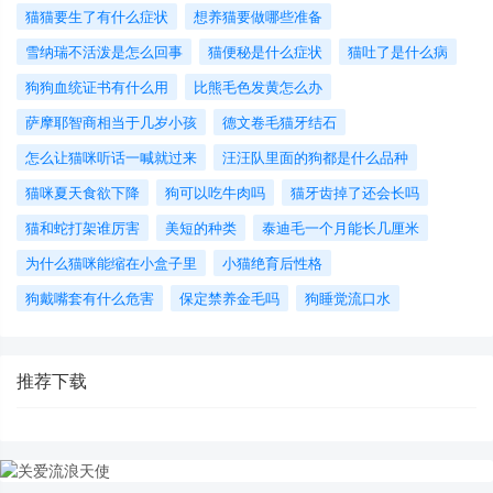
猫猫要生了有什么症状
想养猫要做哪些准备
​雪纳瑞不活泼是怎么回事
猫便秘是什么症状
猫吐了是什么病
狗狗血统证书有什么用
比熊毛色发黄怎么办
萨摩耶智商相当于几岁小孩
德文卷毛猫牙结石
怎么让猫咪听话一喊就过来
汪汪队里面的狗都是什么品种
猫咪夏天食欲下降
狗可以吃牛肉吗
猫牙齿掉了还会长吗
猫和蛇打架谁厉害
美短的种类
泰迪毛一个月能长几厘米
为什么猫咪能缩在小盒子里
小猫绝育后性格
狗戴嘴套有什么危害
保定禁养金毛吗
狗睡觉流口水
推荐下载