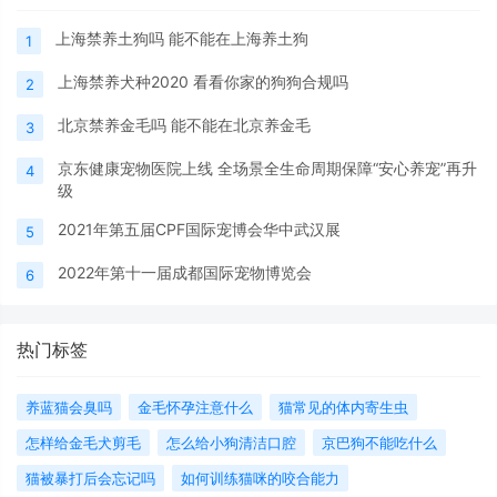
上海禁养土狗吗 能不能在上海养土狗
1
上海禁养犬种2020 看看你家的狗狗合规吗
2
北京禁养金毛吗 能不能在北京养金毛
3
京东健康宠物医院上线 全场景全生命周期保障“安心养宠”再升
4
级
2021年第五届CPF国际宠博会华中武汉展
5
2022年第十一届成都国际宠物博览会
6
热门标签
养蓝猫会臭吗
金毛怀孕注意什么
猫常见的体内寄生虫
怎样给金毛犬剪毛
怎么给小狗清洁口腔
京巴狗不能吃什么
猫被暴打后会忘记吗
如何训练猫咪的咬合能力